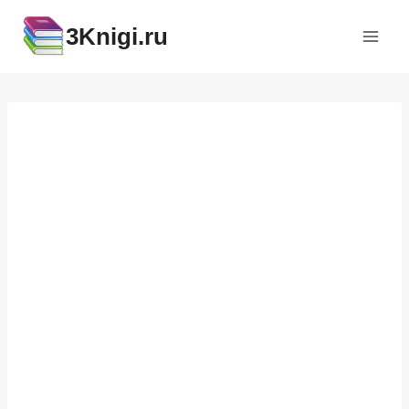
Перейти
3Knigi.ru
к
содержимому