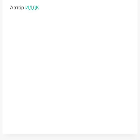
Метки
Автор
ИДДК
записи: