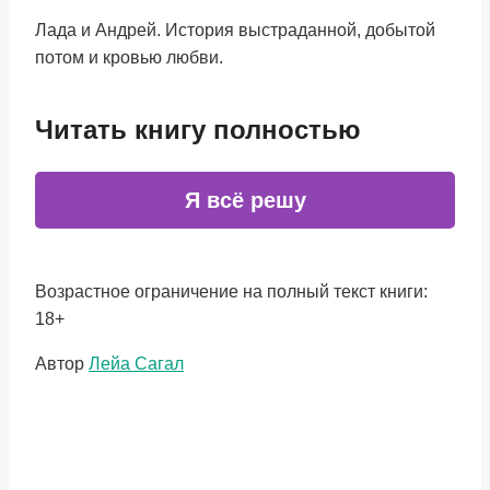
Лада и Андрей. История выстраданной, добытой
потом и кровью любви.
Читать книгу полностью
Я всё решу
Возрастное ограничение на полный текст книги:
18+
Метки
Автор
Лейа Сагал
записи: