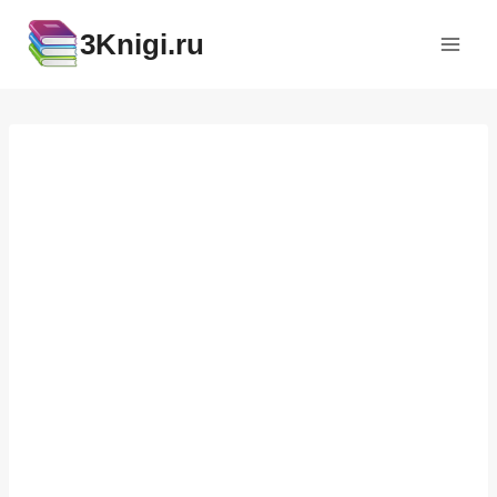
Перейти
3Knigi.ru
к
содержимому