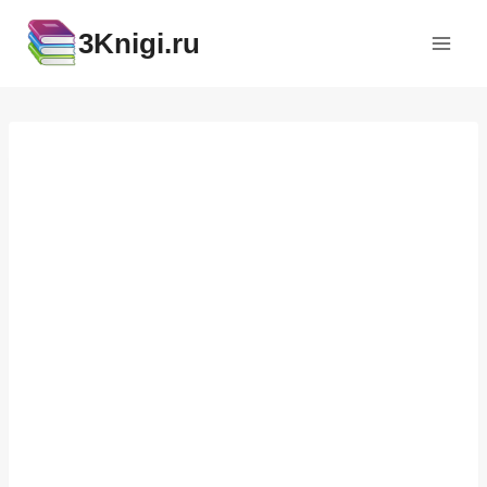
Перейти
3Knigi.ru
к
содержимому