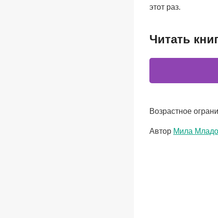
этот раз.
Читать кни
Возрастное ограни
Метки
Автор
Мила Млад
записи: