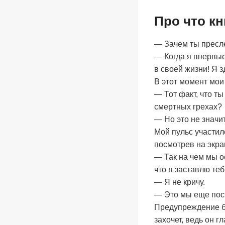
Про что кн
— Зачем ты пресле
— Когда я впервые
в своей жизни! Я з
В этот момент мои
— Тот факт, что ты
смертных грехах?
— Но это не значит
Мой пульс участи
посмотрев на экра
— Так на чем мы о
что я заставлю теб
— Я не кричу.
— Это мы еще посм
Предупреждение бы
захочет, ведь он г