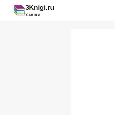
Перейти
3Knigi.ru
к
3 книги
содержимому