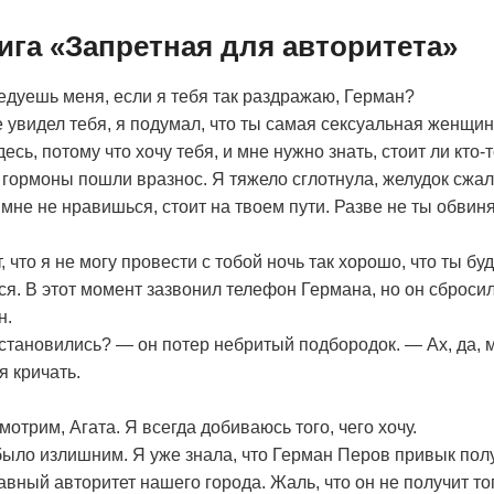
ига «Запретная для авторитета»
дуешь меня, если я тебя так раздражаю, Герман?
 увидел тебя, я подумал, что ты самая сексуальная женщин
десь, потому что хочу тебя, и мне нужно знать, стоит ли кто-
 гормоны пошли вразнос. Я тяжело сглотнула, желудок сжал
 мне не нравишься, стоит на твоем пути. Разве не ты обвин
, что я не могу провести с тобой ночь так хорошо, что ты бу
лся. В этот момент зазвонил телефон Германа, но он сброси
н.
становились? — он потер небритый подбородок. — Ах, да, м
я кричать.
отрим, Агата. Я всегда добиваюсь того, чего хочу.
ло излишним. Я уже знала, что Герман Перов привык получ
лавный авторитет нашего города. Жаль, что он не получит тог