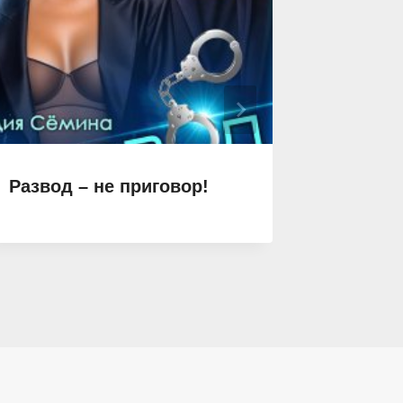
Развод – не приговор!
Слабое