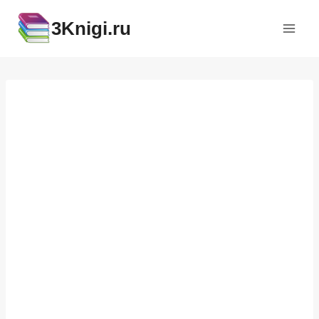
Перейти
3Knigi.ru
к
содержимому