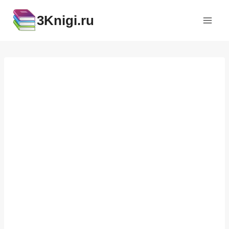
Перейти
3Knigi.ru
к
содержимому