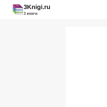
Перейти
3Knigi.ru
к
3 книги
содержимому