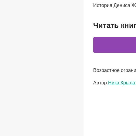
История Дениса Ж
Читать кни
Возрастное ограни
Метки
Автор
Ника Крыла
записи: