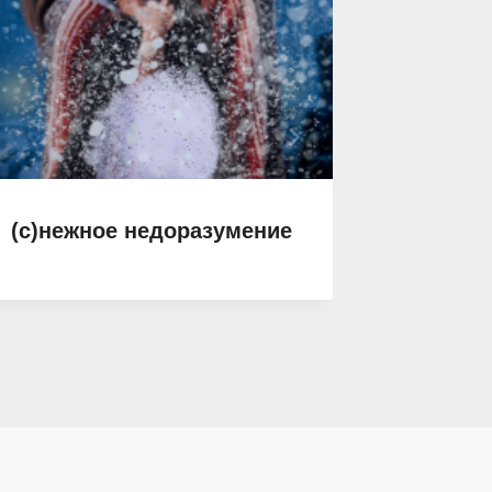
(с)нежное недоразумение
Детка, 