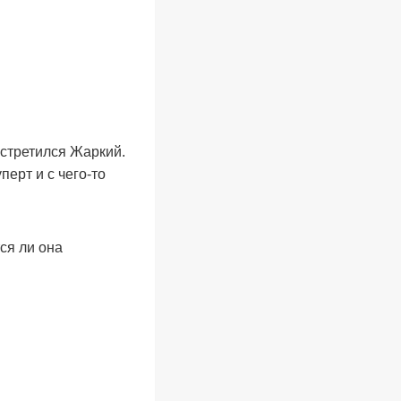
встретился Жаркий.
ерт и с чего-то
ся ли она