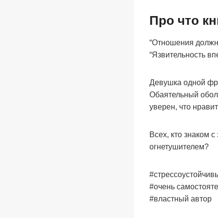
Про что кн
“Отношения должны
“Язвительность вп
Девушка одной фра
Обаятельный оболт
уверен, что нрави
Всех, кто знаком 
огнетушителем?
#стрессоустойчив
#очень самостоят
#властный автор