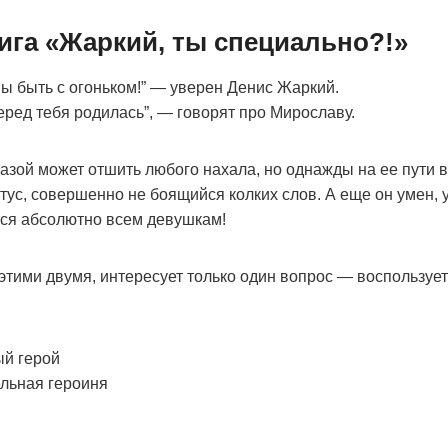
ига «Жаркий, ты специально?!»
 быть с огоньком!” — уверен Денис Жаркий.
еред тебя родилась”, — говорят про Мирославу.
зой может отшить любого нахала, но однажды на ее пути 
ус, совершенно не боящийся колких слов. А еще он умен, уп
тся абсолютно всем девушкам!
с этими двумя, интересует только один вопрос — воспользует
ый герой
ельная героиня