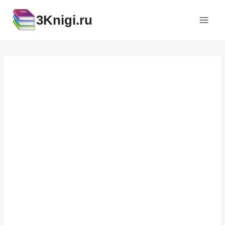
Перейти
3Knigi.ru
к
содержимому