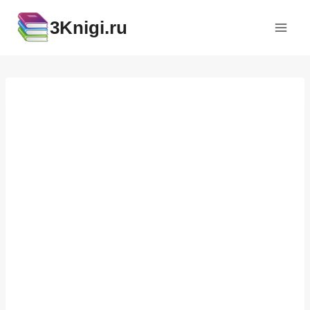
Перейти
3Knigi.ru
к
содержимому