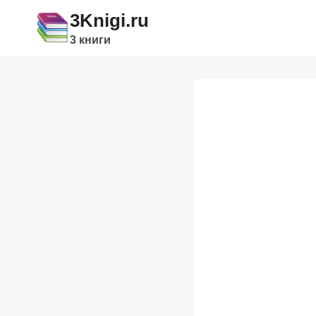
Перейти
3Knigi.ru
к
3 книги
содержимому