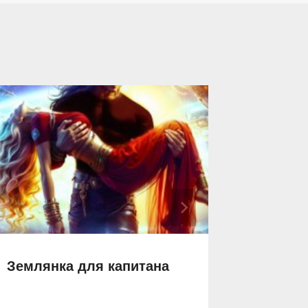
Землянка для капитана
Горяча
Дракон