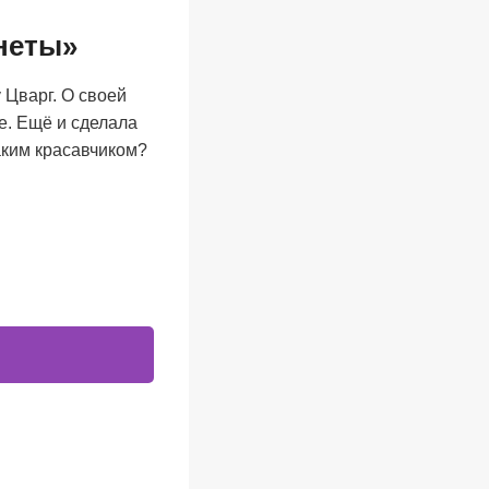
анеты»
 Цварг. О своей
е. Ещё и сделала
таким красавчиком?