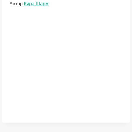
Метки
Автор
Кира Шарм
записи: