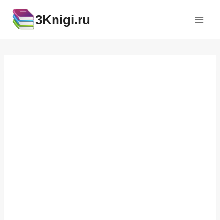
Перейти
3Knigi.ru
к
содержимому