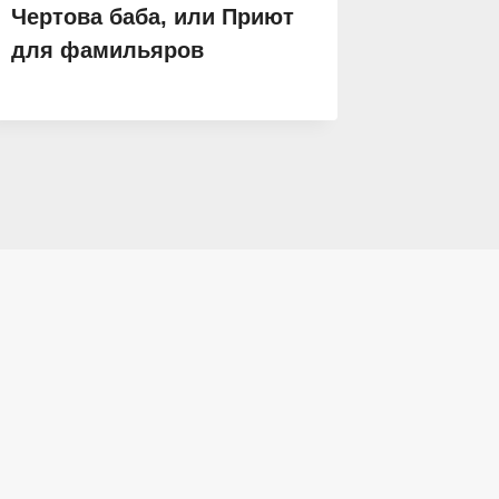
Чертова баба, или Приют
Ведьма
для фамильяров