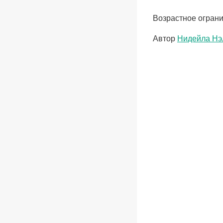
Возрастное ограни
Метки
Автор
Нидейла Нэ
записи: