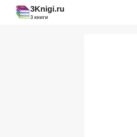
Перейти
3Knigi.ru
к
3 книги
содержимому