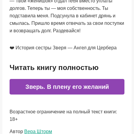
— Твой «женишок» отдал тебя вместо уплаты
долгов. Теперь ты — моя собственность. Ты
подставила меня. Подсунула в кабинет дрянь и
смылась. Пришло время отвечать за свои поступки
и возвращать долг. Раздевайся!
❤️ История сестры Зверя — Ангел для Цербера
Читать книгу полностью
Зверь. В плену его желаний
Возрастное ограничение на полный текст книги:
18+
Метки
Автор
Вера Шторм