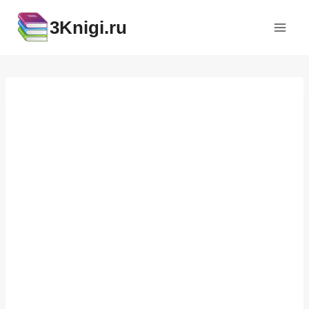
Перейти
3Knigi.ru
к
содержимому