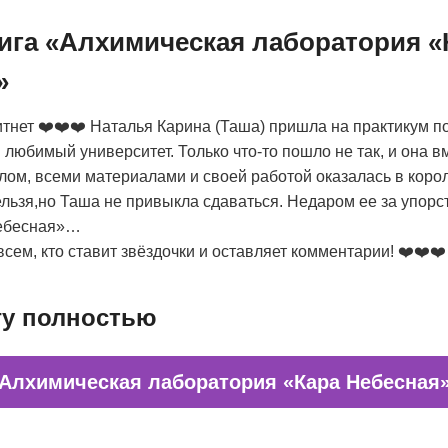
нига «Алхимическая лаборатория «
»
тнет ❤️❤️❤️ Наталья Карина (Таша) пришла на практикум п
 любимый университет. Только что-то пошло не так, и она в
ом, всеми материалами и своей работой оказалась в коро
льзя,но Таша не привыкла сдаваться. Недаром ее за упорс
Небесная»…
сем, кто ставит звёздочки и оставляет комментарии! ❤️❤️❤️
гу полностью
Алхимическая лаборатория «Кара Небесная