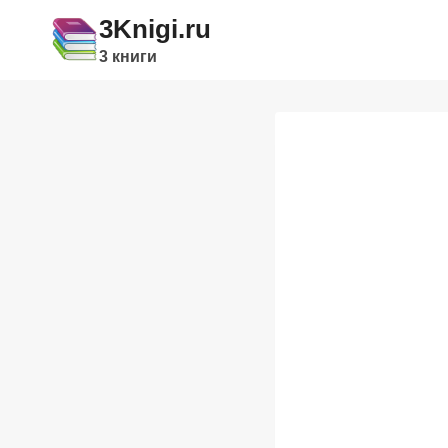
Перейти
3Knigi.ru
к
3 книги
содержимому