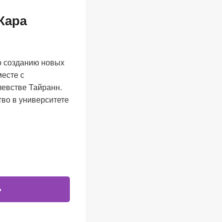
Кара
о созданию новых
месте с
левстве Тайранн.
тво в университете
»