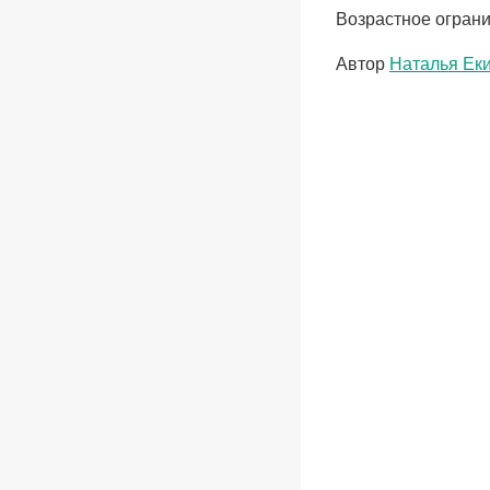
Возрастное ограни
Метки
Автор
Наталья Ек
записи: