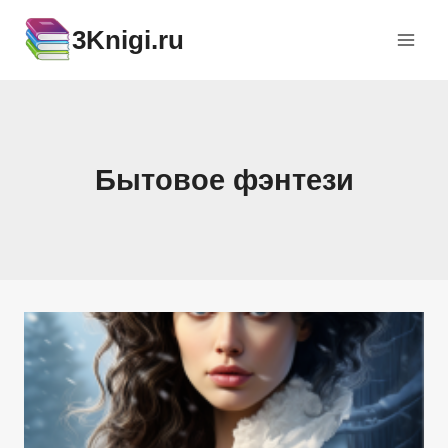
Перейти
3Knigi.ru
к
содержимому
Бытовое фэнтези