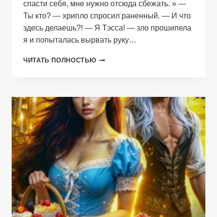
спасти себя, мне нужно отсюда сбежать. » —
Ты кто? — хрипло спросил раненный. — И что
здесь делаешь?! — Я Тэсса! — зло прошипела
я и попыталась вырвать руку…
ТИШЕ,
ЧИТАТЬ ПОЛНОСТЬЮ
ТЭССА,
ТИШЕ!