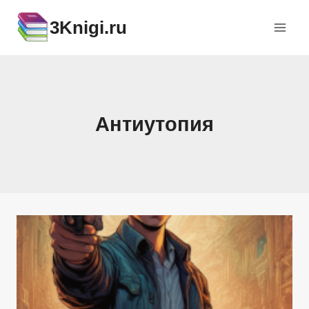
Перейти
3Knigi.ru
к
содержимому
Антиутопия