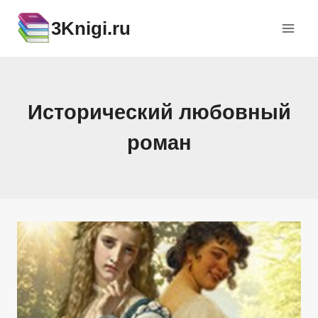
Перейти
3Knigi.ru
к
содержимому
Исторический любовный
роман