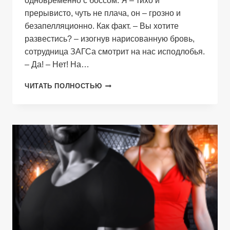
одновременно с боссом. Я – тихо и
прерывисто, чуть не плача, он – грозно и
безапелляционно. Как факт. – Вы хотите
развестись? – изогнув нарисованную бровь,
сотрудница ЗАГСа смотрит на нас исподлобья.
– Да! – Нет! На…
НЕВЕСТА
ЧИТАТЬ ПОЛНОСТЬЮ
ПО
ОШИБКЕ.
ЗАБУДЬ
О
РАЗВОДЕ!