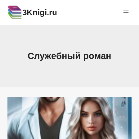
Перейти
3Knigi.ru
к
содержимому
Служебный роман