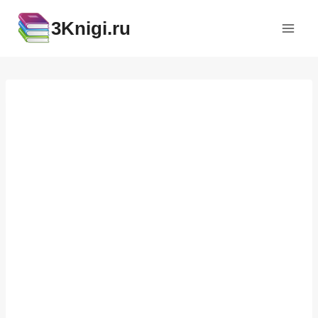
Перейти
3Knigi.ru
к
содержимому