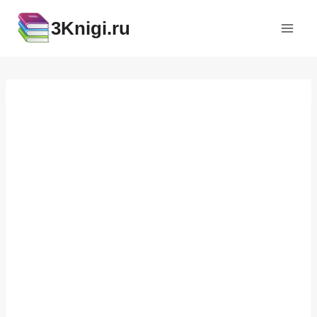
Перейти
3Knigi.ru
к
содержимому