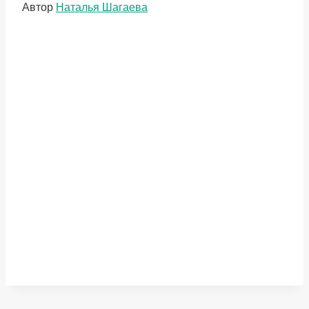
Метки
Автор
Наталья Шагаева
записи: