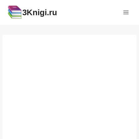
Перейти
3Knigi.ru
к
содержимому