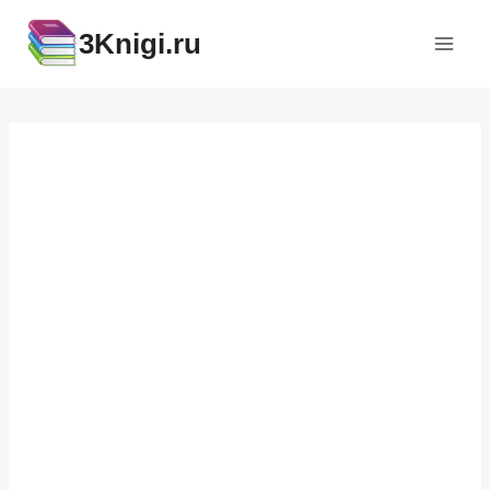
Перейти
3Knigi.ru
к
содержимому