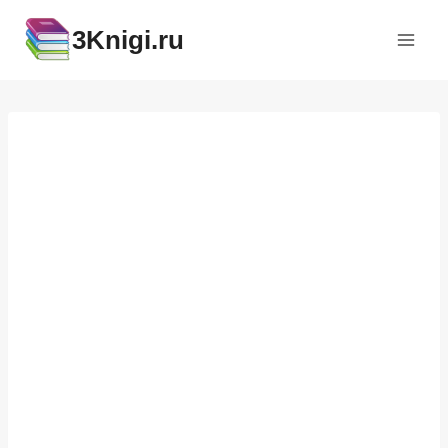
Перейти
3Knigi.ru
к
содержимому