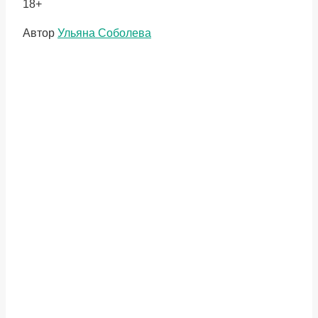
18+
Метки
Автор
Ульяна Соболева
записи: