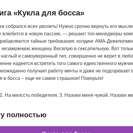
ига «Кукла для босса»
еве собрался всех уволить! Нужно срочно вернуть его мысли
е влюбится в новую пассию, — решают топ-менеджеры комп
прибавляются тайные требования: холдинг АМА-Девелопмен
 незамужнюю женщину. Веселую и сексапильную. Вот тольк
наглый и самоуверенный тип, совершенно не верит в любо
енне надеется встретить того самого единственного мужчи
еожиданно получает работу мечты и даже не подозревает в
я в босса – еще не самое страшное! Поверьте!
 На милссть победителя, 3. Назови меня чужой. Назови м
гу полностью