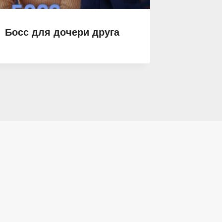
Босс для дочери друга
( Не) 