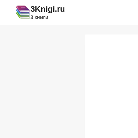
Перейти
3Knigi.ru
к
3 книги
содержимому