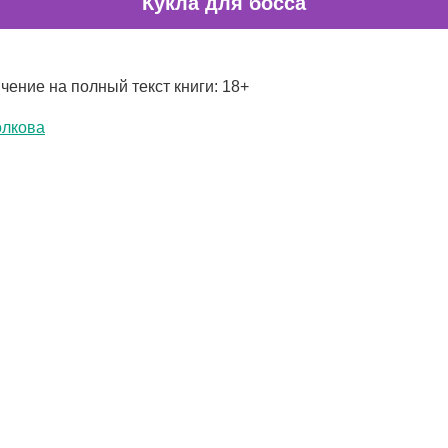
Кукла для босса
чение на полный текст книги: 18+
олкова