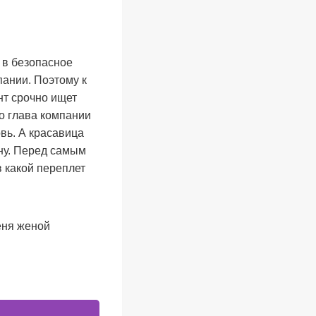
 в безопасное
ании. Поэтому к
т срочно ищет
о глава компании
вь. А красавица
ну. Перед самым
 какой переплет
еня женой