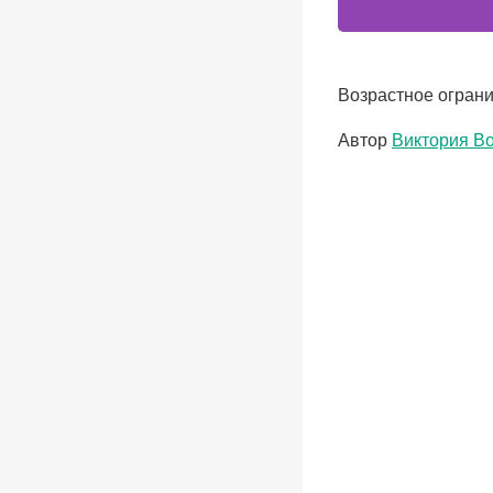
Возрастное ограни
Метки
Автор
Виктория В
записи: