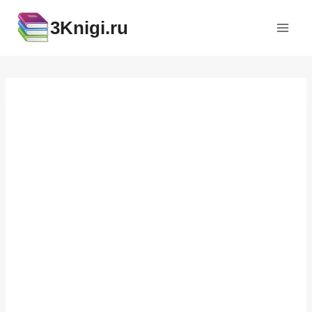
Перейти
3Knigi.ru
к
содержимому