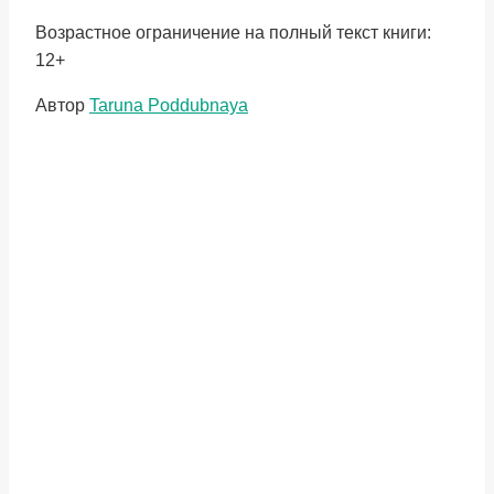
Возрастное ограничение на полный текст книги:
12+
Метки
Автор
Taruna Poddubnaya
записи: