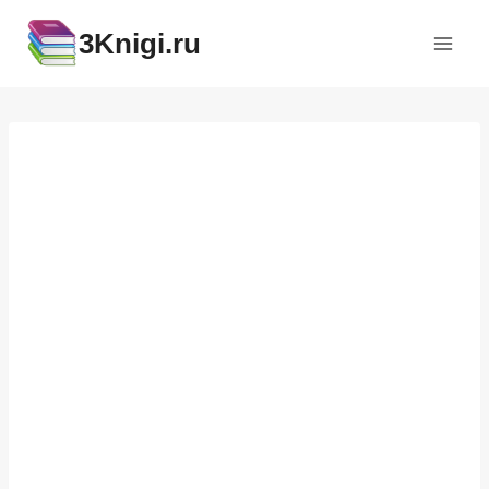
Перейти
3Knigi.ru
к
содержимому