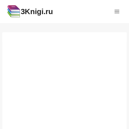
Перейти
3Knigi.ru
к
содержимому