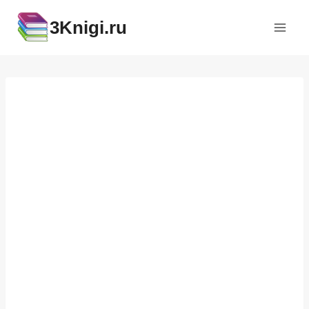
Перейти
3Knigi.ru
к
содержимому