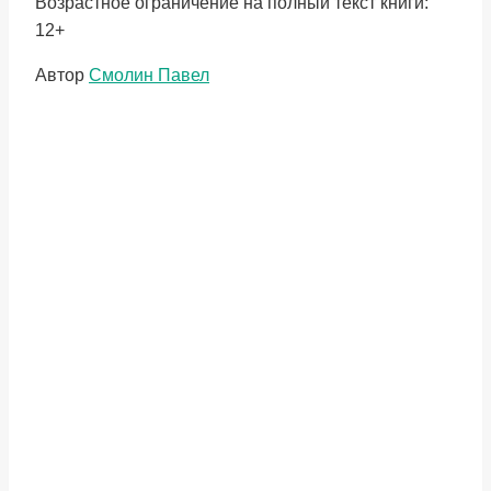
Возрастное ограничение на полный текст книги:
12+
Метки
Автор
Смолин Павел
записи: