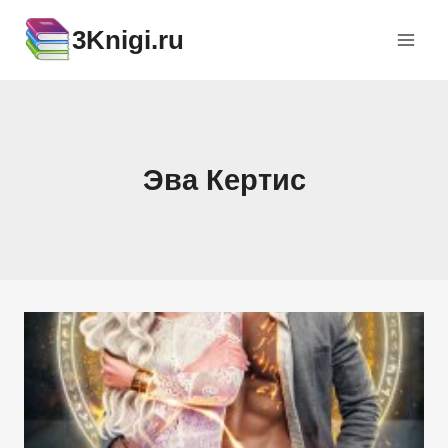
Перейти
3Knigi.ru
к
содержимому
Эва Кертис