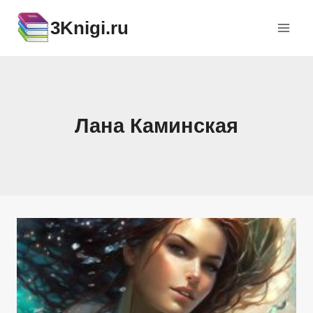
Перейти
3Knigi.ru
к
содержимому
Лана Каминская