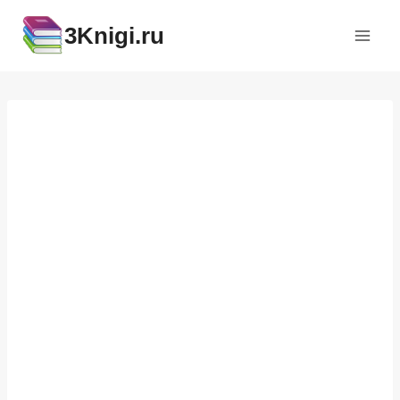
Перейти
3Knigi.ru
к
содержимому