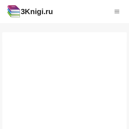
Перейти
3Knigi.ru
к
содержимому