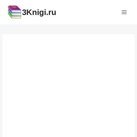
Перейти
3Knigi.ru
к
содержимому