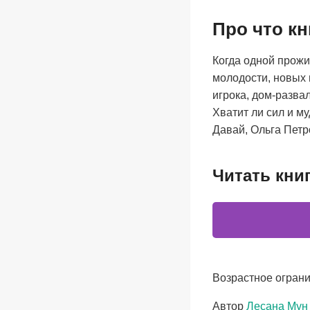
Про что кн
Когда одной прожи
молодости, новых 
игрока, дом-разва
Хватит ли сил и м
Давай, Ольга Петро
Читать кни
Возрастное ограни
Метки
Автор
Лесана Мун