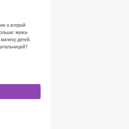
ие о второй
ольше: мужа-
 мачеху детей.
едительницей?