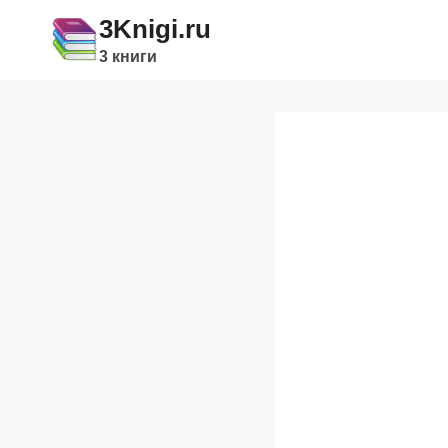
Перейти
3Knigi.ru
к
3 книги
содержимому