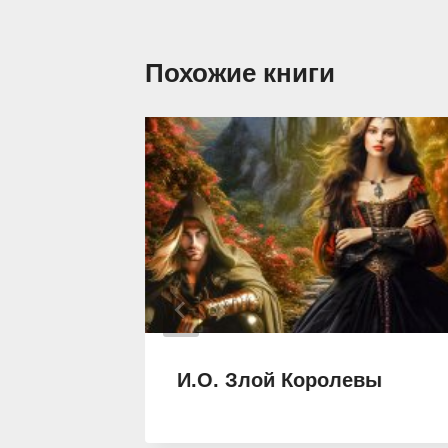
Похожие книги
и
И.О. Злой Королевы
ники