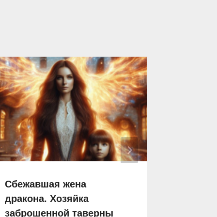
Сбежавшая жена
Гражда
дракона. Хозяйка
ожидае
заброшенной таверны